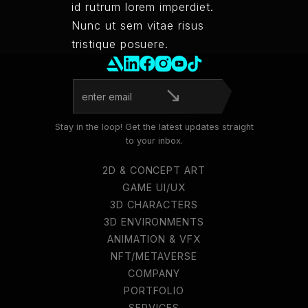
id rutrum lorem imperdiet.
Nunc ut sem vitae risus
tristique posuere.
Stay in the loop! Get the latest updates straight
to your inbox.
2D & CONCEPT ART
2D & CONCEPT ART
GAME UI/UX
3D CHARACTERS
GAME UI/UX
3D ENVIRONMENTS
3D CHARACTERS
3D ENVIRONMENTS
ANIMATION & VFX
ANIMATION & VFX
NFT/METAVERSE
CINEMATICS &
COMPANY
TRAILERS
PORTFOLIO
COMPANY
PORTFOLIO
SERVICES